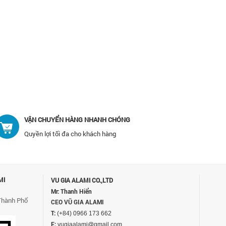
VẬN CHUYỂN HÀNG NHANH CHÓNG
Quyền lợi tối đa cho khách hàng
MI
VU GIA ALAMI CO.,LTD
Mr: Thanh Hiển
Thành Phố
CEO VŨ GIA ALAMI
T:
(+84) 0966 173 662
E:
vugiaalami@gmail.com