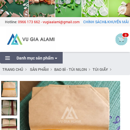
Hotline:
0966 173 662 - vugiaalami@gmail.com
CHÍNH SÁCH& KHUYẾN MÃI
0
Danh mục sản phẩm
TRANG CHỦ
SẢN PHẨM
BAO BÌ - TÚI NILON
TÚI GIẤY
TÚI GIẤY KHÔNG QUAI