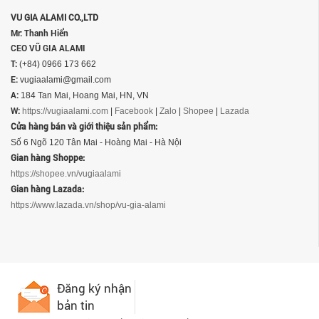
VU GIA ALAMI CO.,LTD
Mr: Thanh Hiển
CEO VŨ GIA ALAMI
T:
(+84) 0966 173 662
E:
vugiaalami@gmail.com
A:
184 Tan Mai, Hoang Mai, HN, VN
W:
https://vugiaalami.com
|
Facebook
|
Zalo
|
Shopee
|
Lazada
Cửa hàng bán và giới thiệu sản phẩm:
Số 6 Ngõ 120 Tân Mai - Hoàng Mai - Hà Nội
Gian hàng Shoppe:
https://shopee.vn/vugiaalami
Gian hàng Lazada:
https://www.lazada.vn/shop/vu-gia-alami
Đăng ký nhận
bản tin