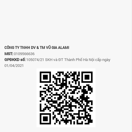
CÔNG TY TNHH DV & TM VŨ GIA ALAMI
MST:
0109566636
GPĐKKD số:
105074/21 SKH và ĐT Thành Phố Hà Nội cấp ngày
01/04/2021