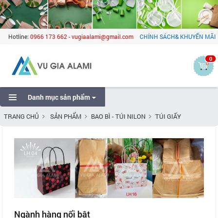
Hotline:
0966 173 662 - vugiaalami@gmail.com
CHÍNH SÁCH& KHUYẾN MÃI
0
Danh mục sản phẩm
TRANG CHỦ
SẢN PHẨM
BAO BÌ - TÚI NILON
TÚI GIẤY
Ngành hàng nổi bật