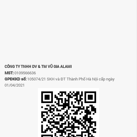
CÔNG TY TNHH DV & TM VŨ GIA ALAMI
MST:
0109566636
GPĐKKD số:
105074/21 SKH và ĐT Thành Phố Hà Nội cấp ngày
01/04/2021