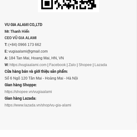
VU GIA ALAMI CO.,LTD
Mr: Thanh Hiển
CEO VŨ GIA ALAMI
T:
(+84) 0966 173 662
E:
vugiaalami@gmail.com
A:
184 Tan Mai, Hoang Mai, HN, VN
W:
https://vugiaalami.com
|
Facebook
|
Zalo
|
Shopee
|
Lazada
Cửa hàng bán và giới thiệu sản phẩm:
Số 6 Ngõ 120 Tân Mai - Hoàng Mai - Hà Nội
Gian hàng Shoppe:
https://shopee.vn/vugiaalami
Gian hàng Lazada:
https://www.lazada.vn/shop/vu-gia-alami