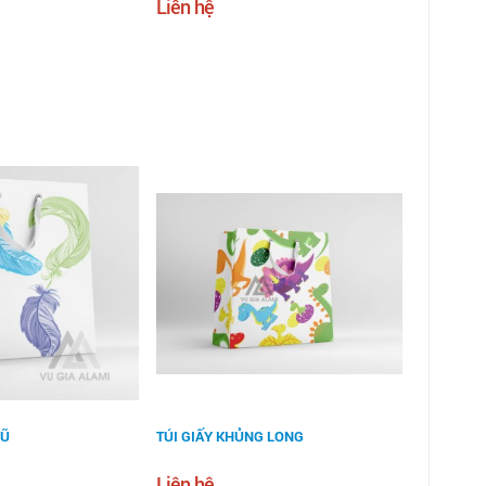
Liên hệ
VŨ
TÚI GIẤY KHỦNG LONG
Liên hệ