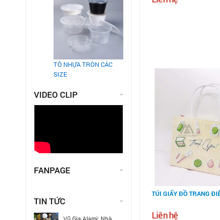
TÔ NHỰA TRÒN CÁC
SIZE
VIDEO CLIP
FANPAGE
TÚI GIẤY ĐỒ TRANG ĐI
TIN TỨC
Liên hệ
Vũ Gia Alami: Nhà