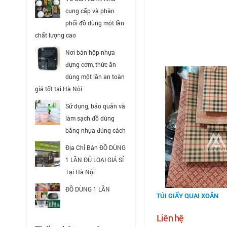
cung cấp và phân
phối đồ dùng một lần
chất lượng cao
Nơi bán hộp nhựa
đựng cơm, thức ăn
dùng một lần an toàn
giá tốt tại Hà Nội
Sử dụng, bảo quản và
làm sạch đồ dùng
bằng nhựa đúng cách
Địa Chỉ Bán ĐỒ DÙNG
1 LẦN ĐỦ LOẠI GIÁ SỈ
Tại Hà Nội
ĐỒ DÙNG 1 LẦN
TÚI GIẤY QUAI XOẮN
Liên hệ