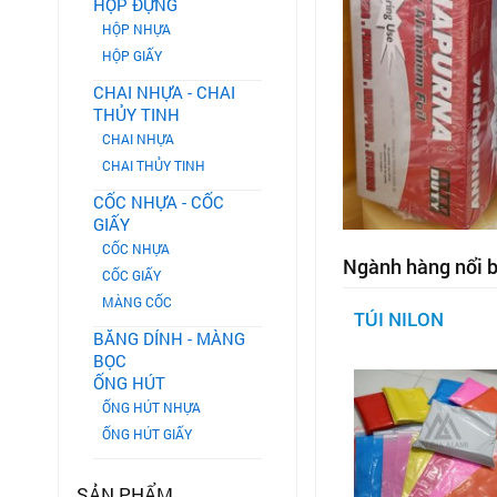
HỘP ĐỰNG
HỘP NHỰA
HỘP GIẤY
CHAI NHỰA - CHAI
THỦY TINH
CHAI NHỰA
CHAI THỦY TINH
CỐC NHỰA - CỐC
GIẤY
CỐC NHỰA
Ngành hàng nổi b
CỐC GIẤY
MÀNG CỐC
TÚI NILON
BĂNG DÍNH - MÀNG
BỌC
ỐNG HÚT
ỐNG HÚT NHỰA
ỐNG HÚT GIẤY
SẢN PHẨM