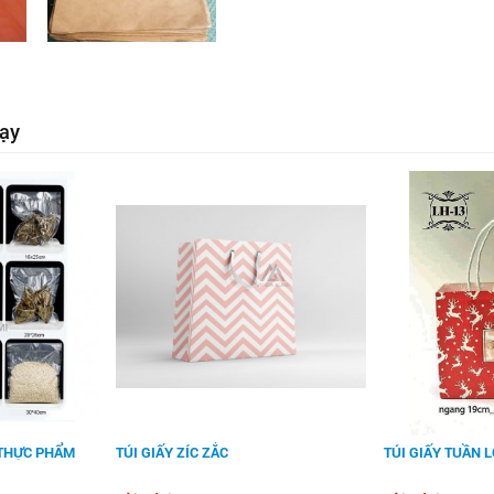
ạy
 THỰC PHẨM
TÚI GIẤY ZÍC ZẮC
TÚI GIẤY TUẦN 