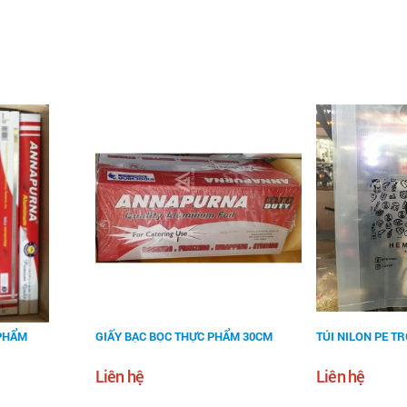
 PHẨM
GIẤY BẠC BỌC THỰC PHẨM 30CM
TÚI NILON PE T
Liên hệ
Liên hệ