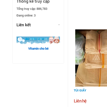
Thống kê truy cập
Tổng truy cập:
886,783
Đang online:
3
Liên kết
Vitamin cho bé
TÚI GIẤY
Liên hệ