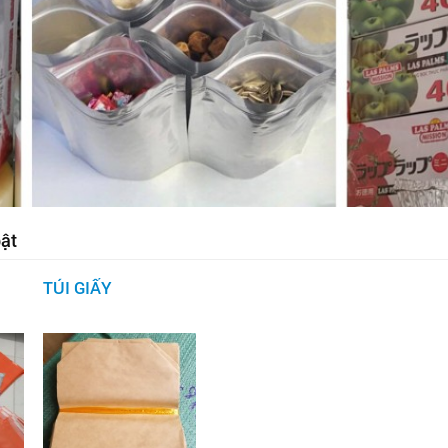
ật
TÚI GIẤY