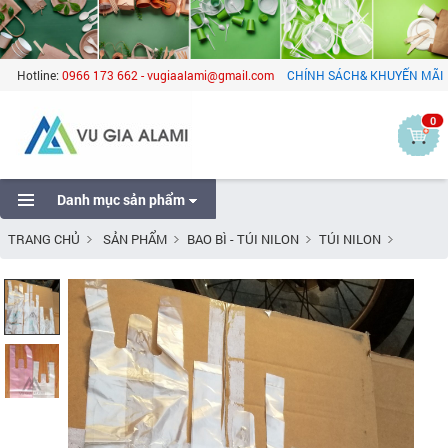
Hotline:
0966 173 662 - vugiaalami@gmail.com
CHÍNH SÁCH& KHUYẾN MÃI
0
Danh mục sản phẩm
TRANG CHỦ
SẢN PHẨM
BAO BÌ - TÚI NILON
TÚI NILON
TÚI NILON CÁC LOẠI