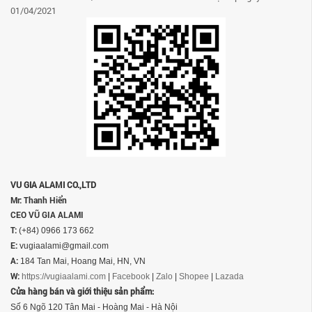
01/04/2021
VU GIA ALAMI CO.,LTD
Mr: Thanh Hiển
CEO VŨ GIA ALAMI
T:
(+84) 0966 173 662
E:
vugiaalami@gmail.com
A:
184 Tan Mai, Hoang Mai, HN, VN
W:
https://vugiaalami.com
|
Facebook
|
Zalo
|
Shopee
|
Lazada
Cửa hàng bán và giới thiệu sản phẩm:
Số 6 Ngõ 120 Tân Mai - Hoàng Mai - Hà Nội