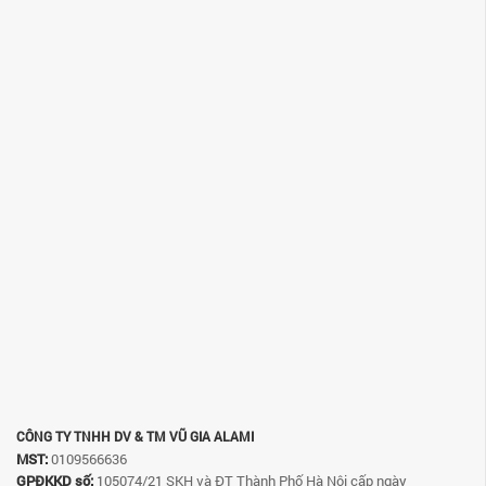
CÔNG TY TNHH DV & TM VŨ GIA ALAMI
MST:
0109566636
GPĐKKD số:
105074/21 SKH và ĐT Thành Phố Hà Nội cấp ngày