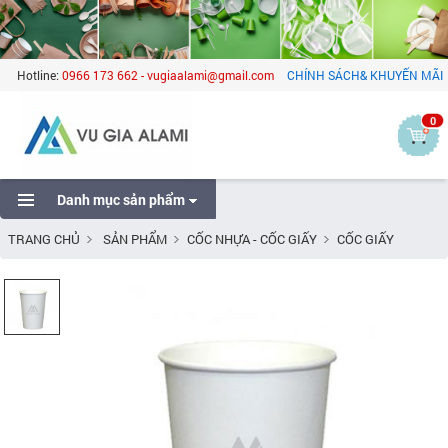
Hotline:
0966 173 662 - vugiaalami@gmail.com
CHÍNH SÁCH& KHUYẾN MÃI
0
Danh mục sản phẩm
TRANG CHỦ
SẢN PHẨM
CỐC NHỰA - CỐC GIẤY
CỐC GIẤY