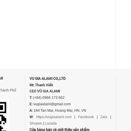
MI
VU GIA ALAMI CO.,LTD
Mr: Thanh Hiển
Thành Phố
CEO VŨ GIA ALAMI
T:
(+84) 0966 173 662
E:
vugiaalami@gmail.com
A:
184 Tan Mai, Hoang Mai, HN, VN
W:
https://vugiaalami.com
|
Facebook
|
Zalo
|
Shopee
|
Lazada
Cửa hàng bán và giới thiệu sản phẩm: