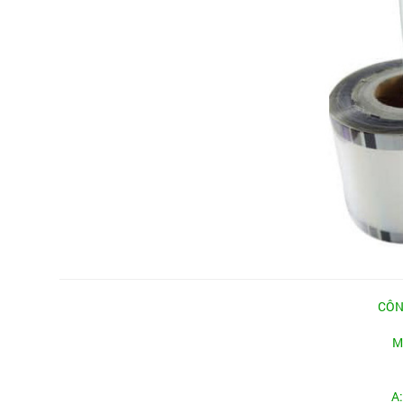
CÔN
M
A: