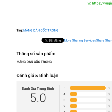
W:
https://vug
Tag:
MÀNG DÁN CỐC TRONG
More Sharing Services
Share
Shar
Thông số sản phẩm
MÀNG DÁN CỐC TRONG
Đánh giá & Bình luận
5
3
Đánh Giá Trung Bình
5.0
4
0
3
0
2
0