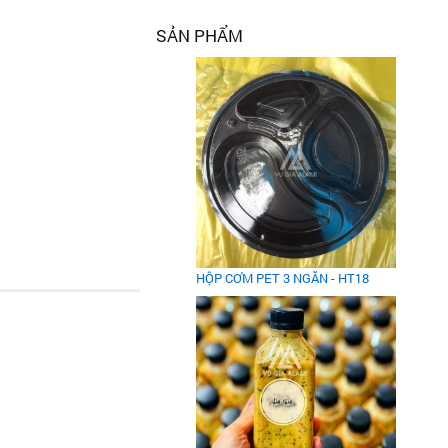
SẢN PHẨM
HỘP CƠM PET 3 NGĂN - HT18