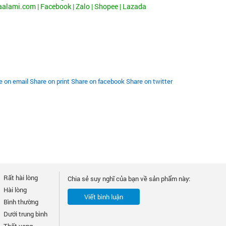
iaalami.com
|
Facebook
| Zalo |
Shopee
|
Lazada
e on email
Share on print
Share on facebook
Share on twitter
Rất hài lòng
Chia sẻ suy nghĩ của bạn về sản phẩm này:
Hài lòng
Viết bình luận
Bình thường
Dưới trung bình