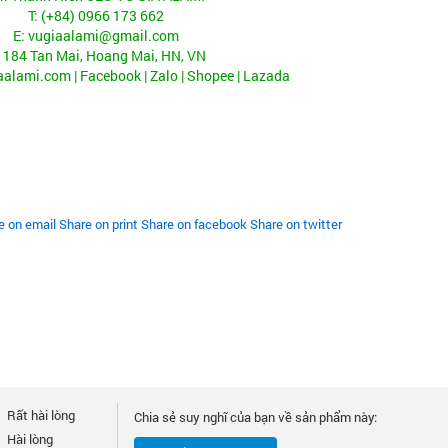
T: (+84) 0966 173 662
E: vugiaalami@gmail.com
 184 Tan Mai, Hoang Mai, HN, VN
iaalami.com
|
Facebook
| Zalo |
Shopee
|
Lazada
e on email
Share on print
Share on facebook
Share on twitter
Rất hài lòng
Chia sẻ suy nghĩ của bạn về sản phẩm này:
Hài lòng