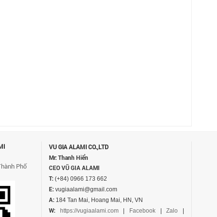
MI
VU GIA ALAMI CO.,LTD
Mr: Thanh Hiển
Thành Phố
CEO VŨ GIA ALAMI
T:
(+84) 0966 173 662
E:
vugiaalami@gmail.com
A:
184 Tan Mai, Hoang Mai, HN, VN
W:
https://vugiaalami.com
|
Facebook
|
Zalo
|