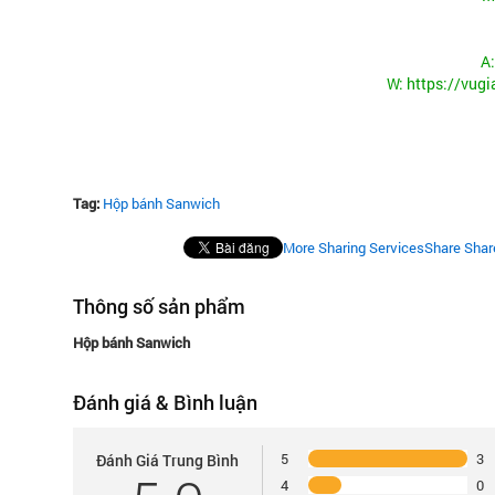
A:
W:
https://vug
Tag:
Hộp bánh Sanwich
More Sharing Services
Share
Shar
Thông số sản phẩm
Hộp bánh Sanwich
Đánh giá & Bình luận
5
3
Đánh Giá Trung Bình
4
0