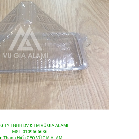
G TY TNHH DV & TM VŨ GIA ALAMI
MST: 0109566636
r: Thanh Hiển CEO VŨ GIA ALAMI