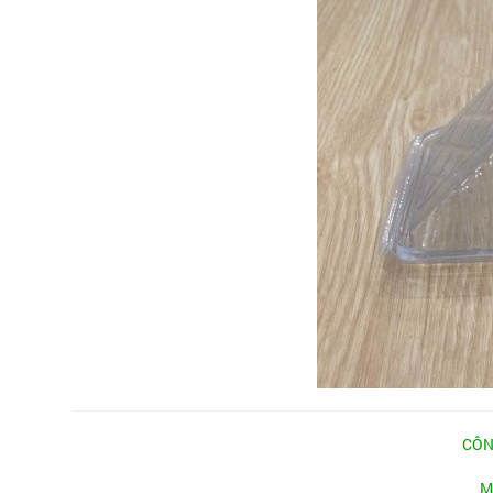
CÔN
M