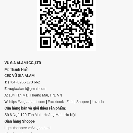
VU GIA ALAMI CO.,LTD
Mr: Thanh Hiển
CEO VŨ GIA ALAMI
T:
(+84) 0966 173 662
E:
vugiaalami@gmail.com
A:
184 Tan Mai, Hoang Mai, HN, VN
W:
https://vugiaalami.com
|
Facebook
|
Zalo
|
Shopee
|
Lazada
Cửa hàng bán và giới thiệu sản phẩm:
Số 6 Ngõ 120 Tân Mai - Hoàng Mai - Hà Nội
Gian hàng Shoppe:
https://shopee.vn/vugiaalami