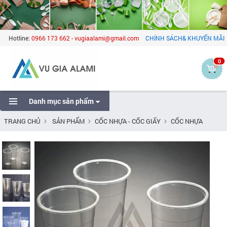
Hotline:
0966 173 662 - vugiaalami@gmail.com
CHÍNH SÁCH& KHUYẾN MÃI
0
Danh mục sản phẩm
TRANG CHỦ
SẢN PHẨM
CỐC NHỰA - CỐC GIẤY
CỐC NHỰA