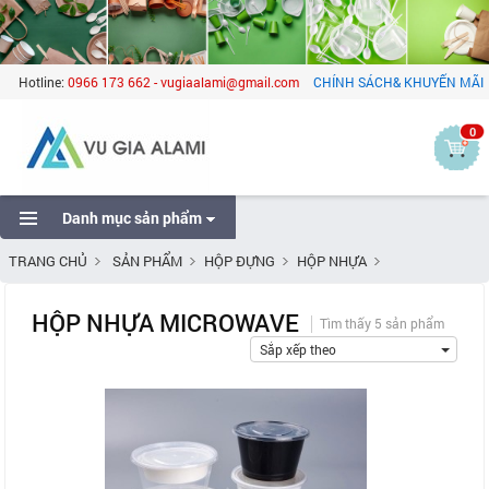
Hotline:
0966 173 662 - vugiaalami@gmail.com
CHÍNH SÁCH& KHUYẾN MÃI
0
Danh mục sản phẩm
TRANG CHỦ
SẢN PHẨM
HỘP ĐỰNG
HỘP NHỰA
HỘP NHỰA MICROWAVE
HỘP NHỰA MICROWAVE
Tìm thấy 5 sản phẩm
Sắp xếp theo