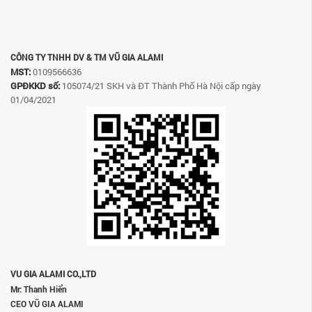
CÔNG TY TNHH DV & TM VŨ GIA ALAMI
MST:
0109566636
GPĐKKD số:
105074/21 SKH và ĐT Thành Phố Hà Nội cấp ngày
01/04/2021
VU GIA ALAMI CO.,LTD
Mr: Thanh Hiển
CEO VŨ GIA ALAMI