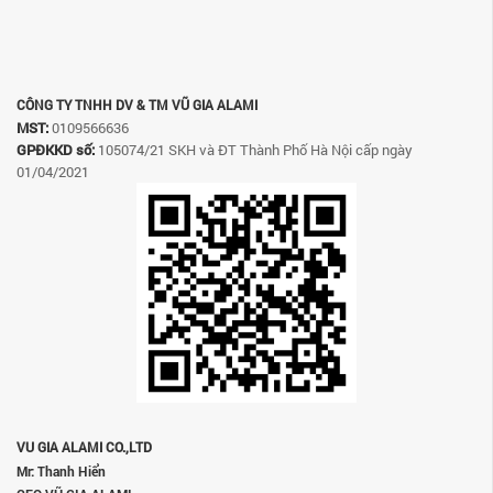
CÔNG TY TNHH DV & TM VŨ GIA ALAMI
MST:
0109566636
GPĐKKD số:
105074/21 SKH và ĐT Thành Phố Hà Nội cấp ngày
01/04/2021
VU GIA ALAMI CO.,LTD
Mr: Thanh Hiển