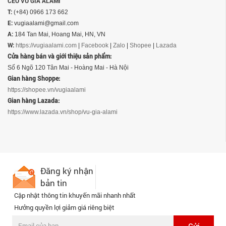
CEO VŨ GIA ALAMI
T:
(+84) 0966 173 662
E:
vugiaalami@gmail.com
A:
184 Tan Mai, Hoang Mai, HN, VN
W:
https://vugiaalami.com
|
Facebook
|
Zalo
|
Shopee
|
Lazada
Cửa hàng bán và giới thiệu sản phẩm:
Số 6 Ngõ 120 Tân Mai - Hoàng Mai - Hà Nội
Gian hàng Shoppe:
https://shopee.vn/vugiaalami
Gian hàng Lazada:
https://www.lazada.vn/shop/vu-gia-alami
Đăng ký nhận
bản tin
Cập nhật thông tin khuyến mãi nhanh nhất
Hưởng quyền lợi giảm giá riêng biệt