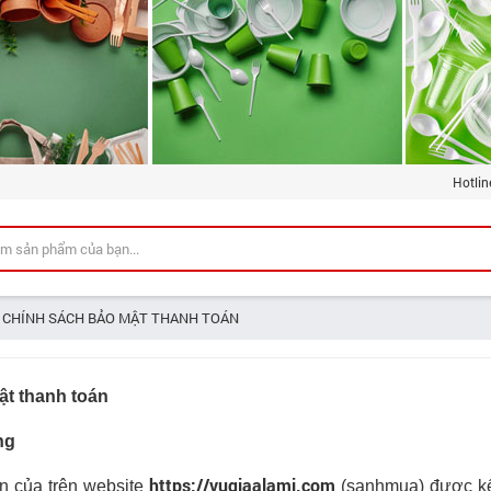
Hotlin
CHÍNH SÁCH BẢO MẬT THANH TOÁN
ật thanh toán
ng
https://vugiaalami.com
n của trên website
(sanhmua) được kết 