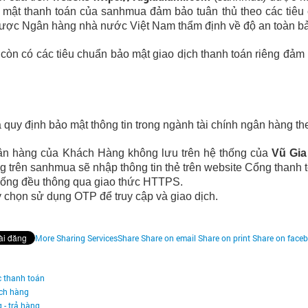
o mật thanh toán của
sanhmua
đảm bảo tuân thủ theo các tiêu
được Ngân hàng nhà nước Việt Nam thẩm định về độ an toàn bả
còn có các tiêu chuẩn bảo mật giao dịch thanh toán riêng đảm
à quy định bảo mật thông tin trong ngành tài chính ngân hàng 
gân hàng của Khách Hàng không lưu trên hệ thống của
Vũ Gia
g trên
sanhmua
sẽ nhập thông tin thẻ trên website Cổng thanh 
thống đều thông qua giao thức HTTPS.
ỳ chọn sử dụng OTP để truy cập và giao dịch.
More Sharing Services
Share
Share on email
Share on print
Share on face
c thanh toán
ách hàng
 - trả hàng