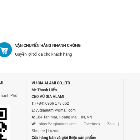
VẬN CHUYỂN HÀNG NHANH CHÓNG
Quyền lợi tối đa cho khách hàng
MI
VU GIA ALAMI CO.,LTD
Mr: Thanh Hiển
Thành Phố
CEO VŨ GIA ALAMI
T:
(+84) 0966 173 662
E:
vugiaalami@gmail.com
A:
184 Tan Mai, Hoang Mai, HN, VN
W:
https://vugiaalami.com
|
Facebook
|
Zalo
|
Shopee
|
Lazada
Cửa hàng bán và giới thiệu sản phẩm: