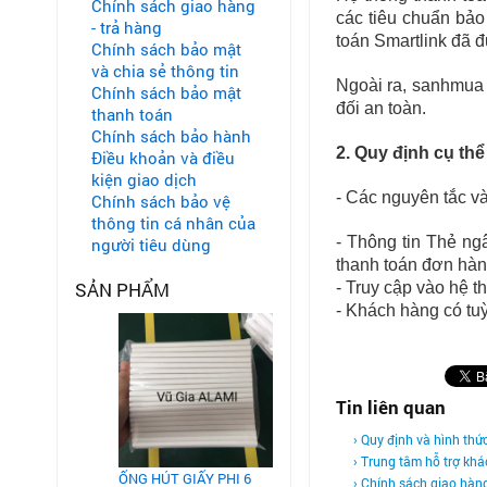
Chính sách giao hàng
các tiêu chuẩn bả
- trả hàng
toán Smartlink đã 
Chính sách bảo mật
và chia sẻ thông tin
Ngoài ra,
sanhmua
Chính sách bảo mật
đối an toàn.
thanh toán
Chính sách bảo hành
2. Quy định cụ thể
Điều khoản và điều
kiện giao dịch
- Các nguyên tắc v
Chính sách bảo vệ
thông tin cá nhân của
- Thông tin Thẻ n
người tiêu dùng
thanh toán đơn hàn
SẢN PHẨM
- Truy cập vào hệ 
- Khách hàng có tu
Tin liên quan
› Quy định và hình thứ
› Trung tâm hỗ trợ kh
ỐNG HÚT GIẤY PHI 6
› Chính sách giao hàng